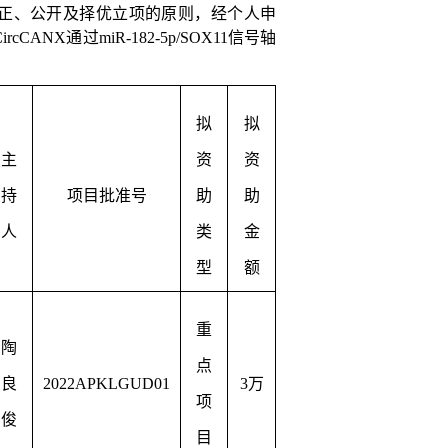
正、公开及择优立项的原则，经个人申
CircCANX
通过
miR-182-5p/SOX11
信号轴
拟
拟
主
资
资
持
项目批准号
助
助
人
类
金
型
额
重
陶
点
良
2022APKLGUD01
3
万
项
俊
目