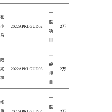
一
张
般
小
2022APKLGUD02
2
万
项
马
目
一
陆
般
兆
2022APKLGUD03
2
万
项
祥
目
一
杨
般
勇
2022APKLGUD04
2
万