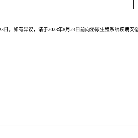
23
日，如有异议，请于
202
3
年
8
月
23
日前向泌尿生殖系统疾病安