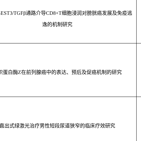
EST3/TGF
β通路介导
CD8+T
细胞浸润对膀胱癌发展及免疫逃
逸的机制研究
织蛋白酶
Z
在前列腺癌中的表达、预后及促癌机制的研究
直出式绿激光治疗男性短段尿道狭窄的临床疗效研究