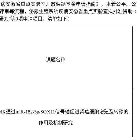
疾病安徽省重点实验室开放课题基金申请指南》，本着公平、公
评审等流程，泌尿生殖系统疾病安徽省重点实验室拟批准资助
“
研究
”
等
9
项
申请
项目，清单如下：
课题名称
NX
通过
miR-182-5p/SOX11
信号轴促进肾癌细胞增殖及转移的
作用及机制研究