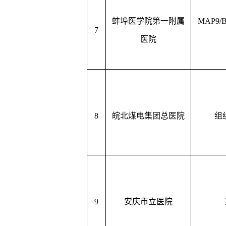
蚌埠医学院第一附属
MAP9/B
7
医院
8
皖北煤电集团总医院
组
9
安庆市立医院