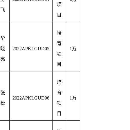
项
飞
目
培
华
育
晓
2022APKLGUD05
1
万
项
亮
目
培
张
育
2022APKLGUD06
1
万
松
项
目