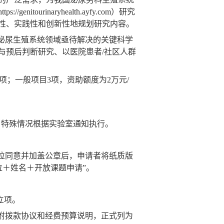
https://genitourinaryhealth.ayfy.com
）研究
性、实践性和创新性地规划研究内容。
泌尿生殖系统领域亟待解决的关键科学
与预后判断研究、以医院患者
/
社区人群
项；一般项目
3
项，资助额度为
2
万元
/
，特殊情况根据实验室通知执行。
位同意并加盖公章后，申请者将纸质版
位＋姓名＋开放课题申请”。
立项。
附拨款协议和经费预算说明，正式列为