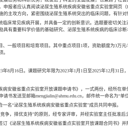
。申报者应认真阅读泌尿生殖系统疾病安徽省重点实验室网页（
施的主攻方向，紧密围绕泌尿生殖系统突出的临床问题，有针对
统临床常见疾病开展，并具备一定的创新意识。选题要密切关注
励具有重要科学价值的基础研究、泌尿生殖系统疾病的临床诊断
目、一般项目和培育项目。其中重点项目
1
项，资助额度为
3
万元
/
项。
23
年
8
月
16
日。课题研究年限为
2023
年
1
月
1
日至
2025
年
12
月
31
日
疾病安徽省重点实验室开放课题申请书》，一式两份，经所在单
申请书发送至邮箱
mengjialin@ahmu.edu.cn
，邮件统一命名为“单
合一名“泌尿生殖系统疾病安徽省重点实验室”成员共同申报。
平竞争，择优支持”的原则，经专家评审，并经实验室主任批准后
签订《泌尿生殖系统疾病安徽省重点实验室开放课题合同书》并