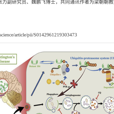
张力副研究员、魏鹏飞博士，共同通讯作者为梁朝朝教
/science/article/pii/S0142961219303473