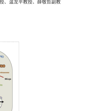
授、温龙平教授、薛敬哲副教