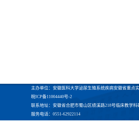
主办单位：安徽医科大学泌尿生殖系统疾病安徽省重点
皖ICP备11004440号-2
联系地址：安徽省合肥市蜀山区绩溪路218号临床教学科
服务电话：0551-62922114