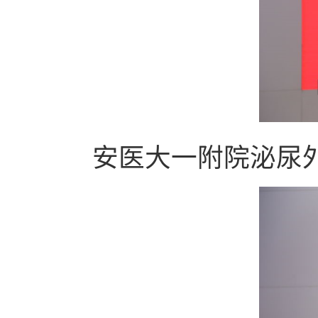
安医大一附院泌尿